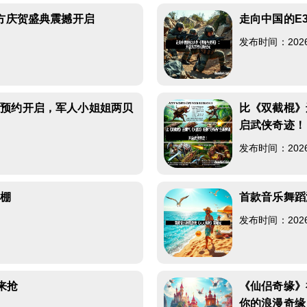
官方庆贺盛典震撼开启
走向中国的E
发布时间：2026-0
》预约开启，军人小姐姐两贝
比《双截棍》
启武侠奇迹！
发布时间：2026-0
爆棚
首款音乐舞蹈
发布时间：2026-0
来抢
《仙侣奇缘》
你的浪漫奇缘