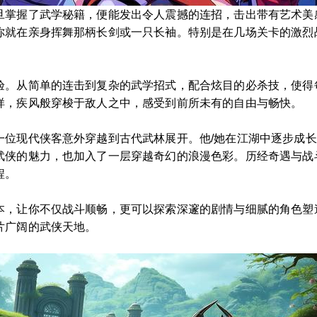
旦掌握了武学秘籍，便能发出令人震撼的连招，击出带有艺术美
你就在亲身挥舞那柄长剑或一只长袖。特别是在几场关卡的激烈战
验。从简单的连击到复杂的武学招式，配合炫目的必杀技，使得
样，疾风般穿梭于敌人之中，感受到前所未有的自由与畅快。
一位现代侠客意外穿越到古代武林展开。他/她在江湖中逐步成
武侠的魅力，也加入了一层穿越奇幻的浪漫色彩。历经奇遇与战
程。
本，让你不仅战斗顺畅，更可以探索深邃的剧情与细腻的角色塑
片广阔的武侠天地。