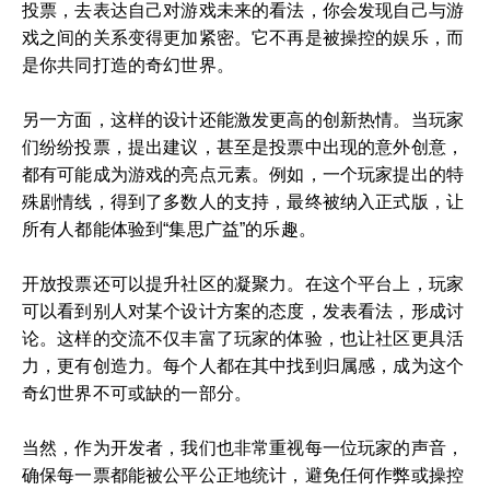
投票，去表达自己对游戏未来的看法，你会发现自己与游
戏之间的关系变得更加紧密。它不再是被操控的娱乐，而
是你共同打造的奇幻世界。
另一方面，这样的设计还能激发更高的创新热情。当玩家
们纷纷投票，提出建议，甚至是投票中出现的意外创意，
都有可能成为游戏的亮点元素。例如，一个玩家提出的特
殊剧情线，得到了多数人的支持，最终被纳入正式版，让
所有人都能体验到“集思广益”的乐趣。
开放投票还可以提升社区的凝聚力。在这个平台上，玩家
可以看到别人对某个设计方案的态度，发表看法，形成讨
论。这样的交流不仅丰富了玩家的体验，也让社区更具活
力，更有创造力。每个人都在其中找到归属感，成为这个
奇幻世界不可或缺的一部分。
当然，作为开发者，我们也非常重视每一位玩家的声音，
确保每一票都能被公平公正地统计，避免任何作弊或操控