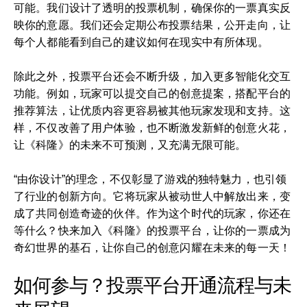
可能。我们设计了透明的投票机制，确保你的一票真实反
映你的意愿。我们还会定期公布投票结果，公开走向，让
每个人都能看到自己的建议如何在现实中有所体现。
除此之外，投票平台还会不断升级，加入更多智能化交互
功能。例如，玩家可以提交自己的创意提案，搭配平台的
推荐算法，让优质内容更容易被其他玩家发现和支持。这
样，不仅改善了用户体验，也不断激发新鲜的创意火花，
让《科隆》的未来不可预测，又充满无限可能。
“由你设计”的理念，不仅彰显了游戏的独特魅力，也引领
了行业的创新方向。它将玩家从被动世人中解放出来，变
成了共同创造奇迹的伙伴。作为这个时代的玩家，你还在
等什么？快来加入《科隆》的投票平台，让你的一票成为
奇幻世界的基石，让你自己的创意闪耀在未来的每一天！
如何参与？投票平台开通流程与未