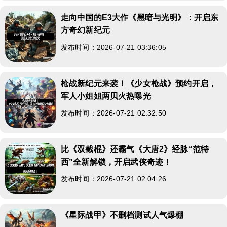
走向中国的E3大作《黑暗与光明》：开启东
方奇幻新纪元
发布时间：2026-07-21 03:36:05
枪战新纪元来袭！《少女枪战》预约开启，
军人小姐姐两贝火热曝光
发布时间：2026-07-21 02:32:50
比《双截棍》还霸气《大唐2》经脉“范特
西”全新解锁，开启武侠奇迹！
发布时间：2026-07-21 02:04:26
《星际战甲》不删档测试人气爆棚