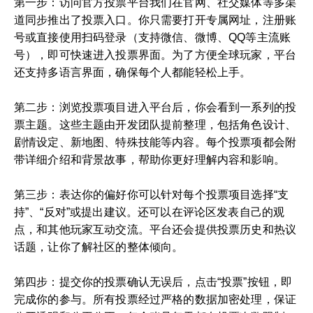
第一步：访问官方投票平台我们在官网、社交媒体等多渠
道同步推出了投票入口。你只需要打开专属网址，注册账
号或直接使用扫码登录（支持微信、微博、QQ等主流账
号），即可快速进入投票界面。为了方便全球玩家，平台
还支持多语言界面，确保每个人都能轻松上手。
第二步：浏览投票项目进入平台后，你会看到一系列的投
票主题。这些主题由开发团队提前整理，包括角色设计、
剧情设定、新地图、特殊技能等内容。每个投票项都会附
带详细介绍和背景故事，帮助你更好理解内容和影响。
第三步：表达你的偏好你可以针对每个投票项目选择“支
持”、“反对”或提出建议。还可以在评论区发表自己的观
点，和其他玩家互动交流。平台还会提供投票历史和热议
话题，让你了解社区的整体倾向。
第四步：提交你的投票确认无误后，点击“投票”按钮，即
完成你的参与。所有投票经过严格的数据加密处理，保证