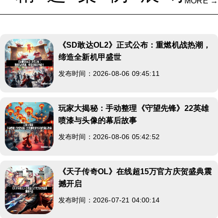
MORE →
《SD敢达OL2》正式公布：重燃机战热潮，
缔造全新机甲盛世
发布时间：2026-08-06 09:45:11
玩家大揭秘：手动整理《守望先锋》22英雄
喷漆与头像的幕后故事
发布时间：2026-08-06 05:42:52
《天子传奇OL》在线超15万官方庆贺盛典震
撼开启
发布时间：2026-07-21 04:00:14