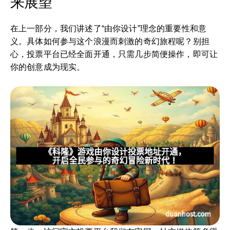
来展望
在上一部分，我们讲述了“由你设计”理念的重要性和意
义。具体如何参与这个浪漫而刺激的奇幻旅程呢？别担
心，投票平台已经全面开通，只需几步简便操作，即可让
你的创意成为现实。